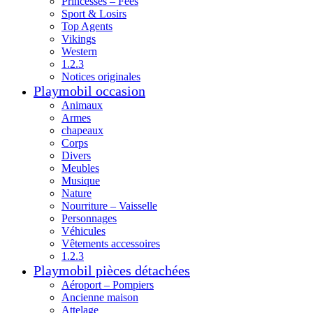
Princesses – Fées
Sport & Losirs
Top Agents
Vikings
Western
1.2.3
Notices originales
Playmobil occasion
Animaux
Armes
chapeaux
Corps
Divers
Meubles
Musique
Nature
Nourriture – Vaisselle
Personnages
Véhicules
Vêtements accessoires
1.2.3
Playmobil pièces détachées
Aéroport – Pompiers
Ancienne maison
Attelage