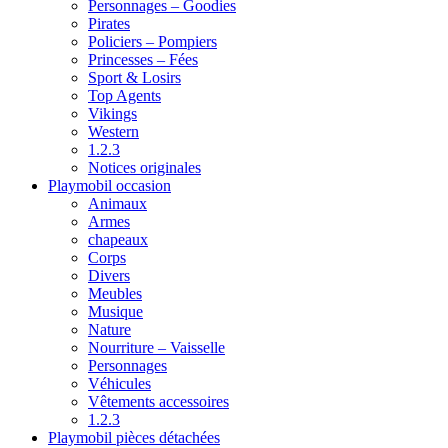
Personnages – Goodies
Pirates
Policiers – Pompiers
Princesses – Fées
Sport & Losirs
Top Agents
Vikings
Western
1.2.3
Notices originales
Playmobil occasion
Animaux
Armes
chapeaux
Corps
Divers
Meubles
Musique
Nature
Nourriture – Vaisselle
Personnages
Véhicules
Vêtements accessoires
1.2.3
Playmobil pièces détachées