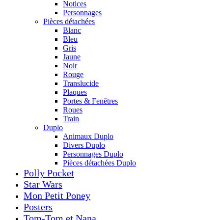
Notices
Personnages
Pièces détachées
Blanc
Bleu
Gris
Jaune
Noir
Rouge
Translucide
Plaques
Portes & Fenêtres
Roues
Train
Duplo
Animaux Duplo
Divers Duplo
Personnages Duplo
Pièces détachées Duplo
Polly Pocket
Star Wars
Mon Petit Poney
Posters
Tom-Tom et Nana