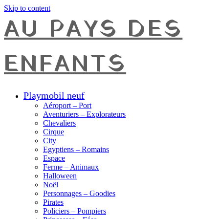
Skip to content
AU PAYS DES
ENFANTS
Playmobil neuf
Aéroport – Port
Aventuriers – Explorateurs
Chevaliers
Cirque
City
Egyptiens – Romains
Espace
Ferme – Animaux
Halloween
Noël
Personnages – Goodies
Pirates
Policiers – Pompiers