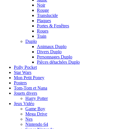
Noir
Rouge
Translucide
Plaques
Portes & Fenêtres
Roues
Train
Duplo
Animaux Duplo
Divers Duplo
Personnages Duplo
Pièces détachées Duplo
Polly Pocket
Star Wars
Mon Petit Poney
Posters
Tom-Tom et Nana
Jouets divers
Harry Potter
Jeux Vidéo
Game Boy
Mega Drive
Nes
Nintendo 64