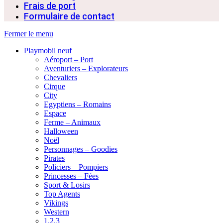
Frais de port
Formulaire de contact
Fermer le menu
Playmobil neuf
Aéroport – Port
Aventuriers – Explorateurs
Chevaliers
Cirque
City
Egyptiens – Romains
Espace
Ferme – Animaux
Halloween
Noël
Personnages – Goodies
Pirates
Policiers – Pompiers
Princesses – Fées
Sport & Losirs
Top Agents
Vikings
Western
1.2.3