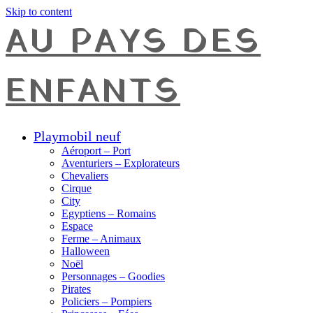
Skip to content
AU PAYS DES
ENFANTS
Playmobil neuf
Aéroport – Port
Aventuriers – Explorateurs
Chevaliers
Cirque
City
Egyptiens – Romains
Espace
Ferme – Animaux
Halloween
Noël
Personnages – Goodies
Pirates
Policiers – Pompiers