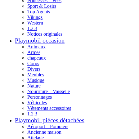
Princesses – Fées
Sport & Losirs
Top Agents
Vikings
Western
1.2.3
Notices originales
Playmobil occasion
Animaux
Armes
chapeaux
Corps
Divers
Meubles
Musique
Nature
Nourriture – Vaisselle
Personnages
Véhicules
Vêtements accessoires
1.2.3
Playmobil pièces détachées
Aéroport – Pompiers
Ancienne maison
Attelage