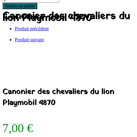
Ajouter au panier
Canonier des chevaliers du
lion Playmobil 4870
Produit précédent
Produit suivant
Canonier des chevaliers du lion
Playmobil 4870
7,00
€