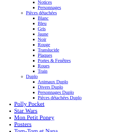
Notices
Personnages
Pièces détachées
Blanc
Bleu
Gris
Jaune
Noir
Rouge
Translucide
Plaques
Portes & Fenêtres
Roues
Train
Duplo
Animaux Duplo
Divers Duplo
Personnages Duplo
Pièces détachées Duplo
Polly Pocket
Star Wars
Mon Petit Poney
Posters
Tom-Tom et Nana