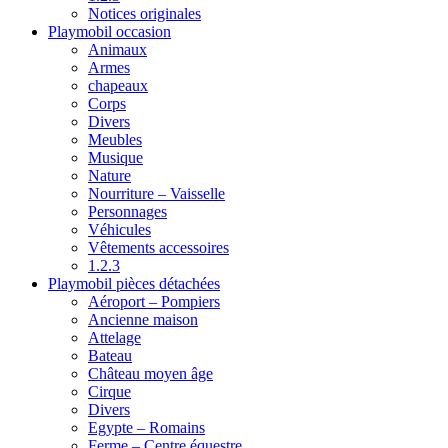
Notices originales
Playmobil occasion
Animaux
Armes
chapeaux
Corps
Divers
Meubles
Musique
Nature
Nourriture – Vaisselle
Personnages
Véhicules
Vêtements accessoires
1.2.3
Playmobil pièces détachées
Aéroport – Pompiers
Ancienne maison
Attelage
Bateau
Château moyen âge
Cirque
Divers
Egypte – Romains
Ferme – Centre équestre