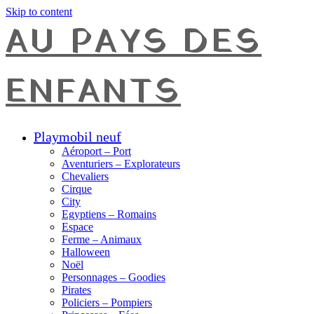
Skip to content
AU PAYS DES
ENFANTS
Playmobil neuf
Aéroport – Port
Aventuriers – Explorateurs
Chevaliers
Cirque
City
Egyptiens – Romains
Espace
Ferme – Animaux
Halloween
Noël
Personnages – Goodies
Pirates
Policiers – Pompiers