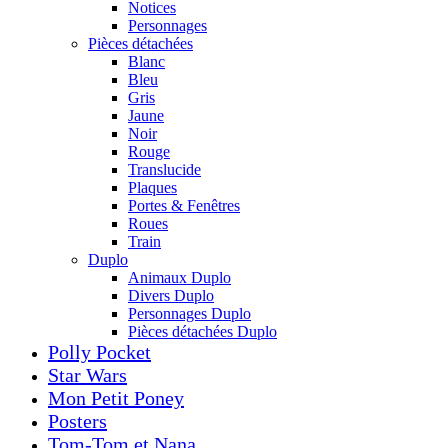
Notices
Personnages
Pièces détachées
Blanc
Bleu
Gris
Jaune
Noir
Rouge
Translucide
Plaques
Portes & Fenêtres
Roues
Train
Duplo
Animaux Duplo
Divers Duplo
Personnages Duplo
Pièces détachées Duplo
Polly Pocket
Star Wars
Mon Petit Poney
Posters
Tom-Tom et Nana