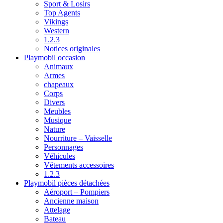
Sport & Losirs
Top Agents
Vikings
Western
1.2.3
Notices originales
Playmobil occasion
Animaux
Armes
chapeaux
Corps
Divers
Meubles
Musique
Nature
Nourriture – Vaisselle
Personnages
Véhicules
Vêtements accessoires
1.2.3
Playmobil pièces détachées
Aéroport – Pompiers
Ancienne maison
Attelage
Bateau