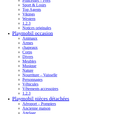
Princesses – Fées
Sport & Losirs
Top Agents
Vikings
Western
1.2.3
Notices originales
Playmobil occasion
Animaux
Armes
chapeaux
Corps
Divers
Meubles
Musique
Nature
Nourriture – Vaisselle
Personnages
Véhicules
Vêtements accessoires
1.2.3
Playmobil pièces détachées
Aéroport – Pompiers
Ancienne maison
Attelage