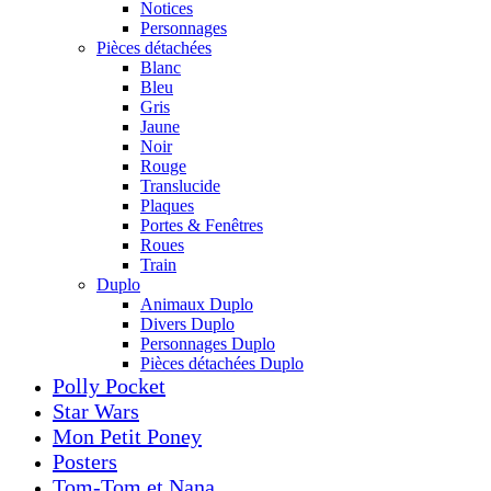
Notices
Personnages
Pièces détachées
Blanc
Bleu
Gris
Jaune
Noir
Rouge
Translucide
Plaques
Portes & Fenêtres
Roues
Train
Duplo
Animaux Duplo
Divers Duplo
Personnages Duplo
Pièces détachées Duplo
Polly Pocket
Star Wars
Mon Petit Poney
Posters
Tom-Tom et Nana