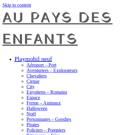
Skip to content
AU PAYS DES
ENFANTS
Playmobil neuf
Aéroport – Port
Aventuriers – Explorateurs
Chevaliers
Cirque
City
Egyptiens – Romains
Espace
Ferme – Animaux
Halloween
Noël
Personnages – Goodies
Pirates
Policiers – Pompiers