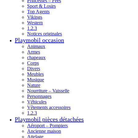
Princesses – Fées
Sport & Losirs
Top Agents
Vikings
Western
1.2.3
Notices originales
Playmobil occasion
Animaux
Armes
chapeaux
Corps
Divers
Meubles
Musique
Nature
Nourriture – Vaisselle
Personnages
Véhicules
Vêtements accessoires
1.2.3
Playmobil pièces détachées
Aéroport – Pompiers
Ancienne maison
Attelage