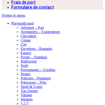
Frais de port
Formulaire de contact
Fermer le menu
Playmobil neuf
Aéroport – Port
Aventuriers – Explorateurs
Chevaliers
Cirque
City
Egyptiens – Romains
Espace
Ferme – Animaux
Halloween
Noël
Personnages – Goodies
Pirates
Policiers – Pompiers
Princesses – Fées
Sport & Losirs
Top Agents
Vikings
Western
1.2.3