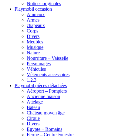
Notices originales
Playmobil occasion
Animaux
Armes
chapeaux
Corps
Divers
Meubles
Musique
Nature
Nourriture – Vaisselle
Personnages
Véhicules
Vêtements accessoires
1.2.3
Playmobil pièces détachées
Aéroport – Pompiers
Ancienne maison
Attelage
Bateau
Château moyen âge
Cirque
Divers
Egypte – Romains
Ferme – Centre équestre