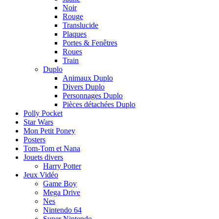
Noir
Rouge
Translucide
Plaques
Portes & Fenêtres
Roues
Train
Duplo
Animaux Duplo
Divers Duplo
Personnages Duplo
Pièces détachées Duplo
Polly Pocket
Star Wars
Mon Petit Poney
Posters
Tom-Tom et Nana
Jouets divers
Harry Potter
Jeux Vidéo
Game Boy
Mega Drive
Nes
Nintendo 64
Super Nintendo