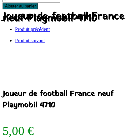
Ajouter au panier
Joueur de football France
neuf Playmobil 4710
Produit précédent
Produit suivant
Joueur de football France neuf
Playmobil 4710
5,00
€