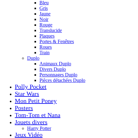
Bleu
Gris
Jaune
Noir
Rouge
Translucide
Plaques
Portes & Fenêtres
Roues
Train
Duplo
Animaux Duplo
Divers Duplo
Personnages Duplo
Pièces détachées Duplo
Polly Pocket
Star Wars
Mon Petit Poney
Posters
Tom-Tom et Nana
Jouets divers
Harry Potter
Jeux Vidéo