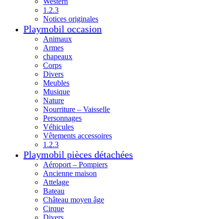
Western
1.2.3
Notices originales
Playmobil occasion
Animaux
Armes
chapeaux
Corps
Divers
Meubles
Musique
Nature
Nourriture – Vaisselle
Personnages
Véhicules
Vêtements accessoires
1.2.3
Playmobil pièces détachées
Aéroport – Pompiers
Ancienne maison
Attelage
Bateau
Château moyen âge
Cirque
Divers