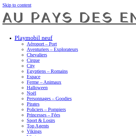
Skip to content
AU PAYS DES E
Playmobil neuf
Aéroport – Port
Aventuriers – Explorateurs
Chevaliers
Cirque
City
Egyptiens – Romains
Espace
Ferme – Animaux
Halloween
Noël
Personnages – Goodies
Pirates
Policiers – Pompiers
Princesses – Fées
Sport & Losirs
Top Agents
Vikings