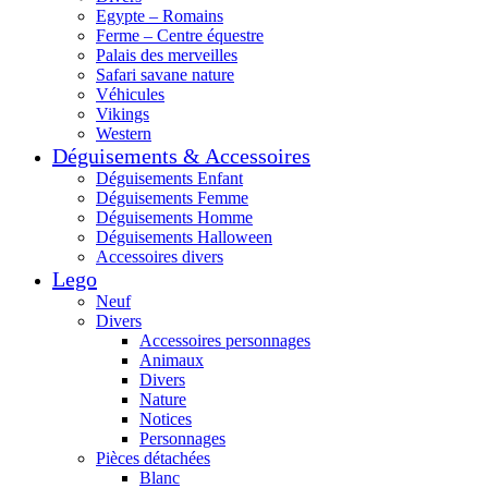
Egypte – Romains
Ferme – Centre équestre
Palais des merveilles
Safari savane nature
Véhicules
Vikings
Western
Déguisements & Accessoires
Déguisements Enfant
Déguisements Femme
Déguisements Homme
Déguisements Halloween
Accessoires divers
Lego
Neuf
Divers
Accessoires personnages
Animaux
Divers
Nature
Notices
Personnages
Pièces détachées
Blanc