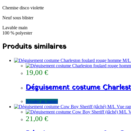
Chemise disco violette
Neuf sous blister
Lavable main
100 % polyester
Produits similaires
19,00
€
Déguisement costume Charles
Ajouter au panier
Vue rap
V
21,00
€