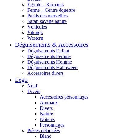
Egypte – Romains
Ferme – Centre équestre
Palais des merveilles
Safari savane nature
Véhicules
Vikings
Western
Déguisements & Accessoires
Déguisements Enfant
Déguisements Femme
Déguisements Homme
Déguisements Halloween
Accessoires divers
Lego
Neuf
Divers
Accessoires personnages
Animaux
Divers
Nature
Notices
Personnages
Pièces détachées
Blanc