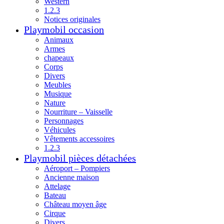
Western
1.2.3
Notices originales
Playmobil occasion
Animaux
Armes
chapeaux
Corps
Divers
Meubles
Musique
Nature
Nourriture – Vaisselle
Personnages
Véhicules
Vêtements accessoires
1.2.3
Playmobil pièces détachées
Aéroport – Pompiers
Ancienne maison
Attelage
Bateau
Château moyen âge
Cirque
Divers