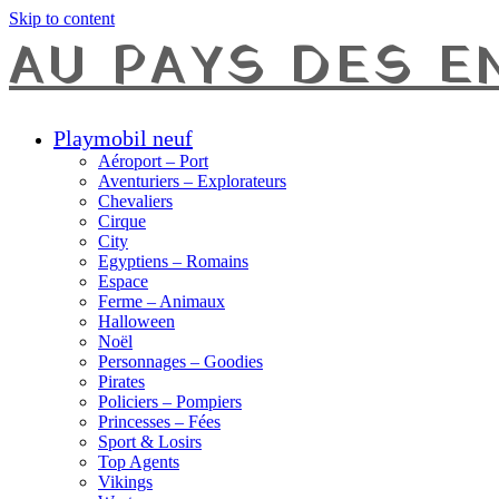
Skip to content
AU PAYS DES E
Playmobil neuf
Aéroport – Port
Aventuriers – Explorateurs
Chevaliers
Cirque
City
Egyptiens – Romains
Espace
Ferme – Animaux
Halloween
Noël
Personnages – Goodies
Pirates
Policiers – Pompiers
Princesses – Fées
Sport & Losirs
Top Agents
Vikings