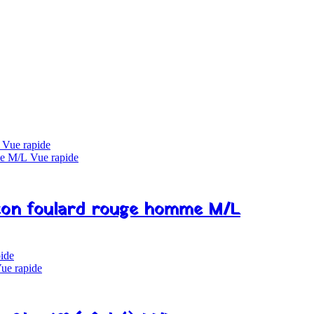
Vue rapide
Vue rapide
ton foulard rouge homme M/L
ide
ue rapide