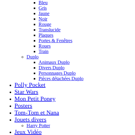
Bleu
Gris
Jaune
Noir
Rouge
Translucide
Plaques
Portes & Fenêtres
Roues
Train
Duplo
Animaux Duplo
Divers Duplo
Personnages Duplo
Pièces détachées Duplo
Polly Pocket
Star Wars
Mon Petit Poney
Posters
Tom-Tom et Nana
Jouets divers
Harry Potter
Jeux Vidéo